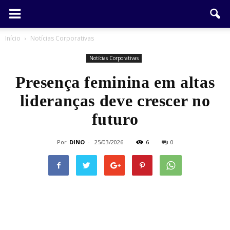
Início
Notícias Corporativas
Notícias Corporativas
Presença feminina em altas
lideranças deve crescer no
futuro
Por
DINO
-
25/03/2026
6
0