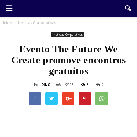
Início
Notícias Corporativas
Notícias Corporativas
Evento The Future We
Create promove encontros
gratuitos
Por
DINO
-
06/11/2025
3
0