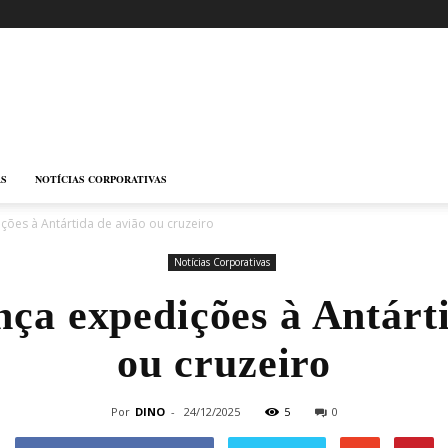
AS
NOTÍCIAS CORPORATIVAS
dições à Antártida de avião ou cruzeiro
Notícias Corporativas
ança expedições à Antárt
ou cruzeiro
Por
DINO
-
24/12/2025
5
0