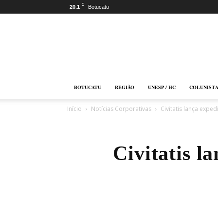
C
20.1
Botucatu
Botucatu
Online
BOTUCATU
REGIÃO
UNESP / HC
COLUNIST
Início
Notícias Corporativas
Civitatis lança expe
Civitatis l