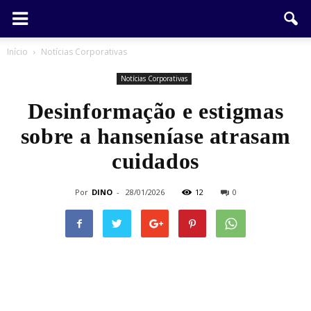
Início
Notícias Corporativas
Notícias Corporativas
Desinformação e estigmas
sobre a hanseníase atrasam
cuidados
Por
DINO
-
28/01/2026
12
0