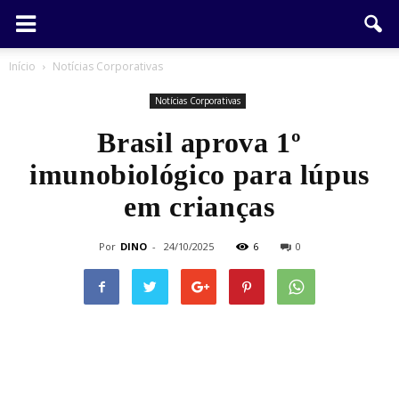
Início
Notícias Corporativas
Notícias Corporativas
Brasil aprova 1º
imunobiológico para lúpus
em crianças
Por
DINO
-
24/10/2025
6
0