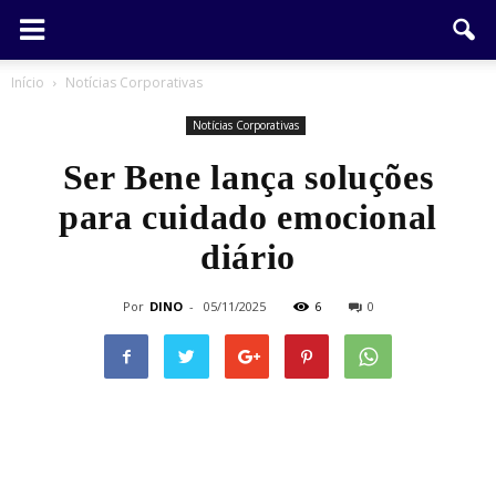
Início
Notícias Corporativas
Notícias Corporativas
Ser Bene lança soluções
para cuidado emocional
diário
Por
DINO
-
05/11/2025
6
0