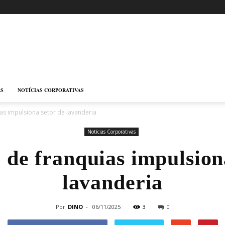
AS
NOTÍCIAS CORPORATIVAS
as impulsiona setor de lavanderia
Notícias Corporativas
de franquias impulsion
lavanderia
Por
DINO
-
06/11/2025
3
0