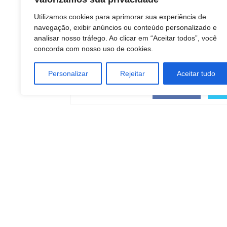
TAGS
Utilizamos cookies para aprimorar sua experiência de
Economia
navegação, exibir anúncios ou conteúdo personalizado e
Empreendedorismo
analisar nosso tráfego. Ao clicar em “Aceitar todos”, você
MARKETING
concorda com nosso uso de cookies.
negocios
Tecnologia
Personalizar
Rejeitar
Aceitar tudo
COMPARTILHAR
Facebook
Artigo anterior
Países emergentes ganham destaque na COP3
diz ex-ministra
DINO