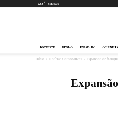
C
22.8
Botucatu
Botucatu
Online
BOTUCATU
REGIÃO
UNESP / HC
COLUNIST
Início
Notícias Corporativas
Expansão de franqui
Expansão 