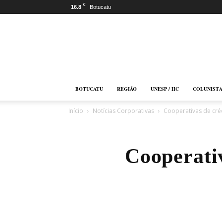
C
16.8
Botucatu
Botucatu
Online
BOTUCATU
REGIÃO
UNESP / HC
COLUNIST
Início
Notícias Corporativas
Cooperativas de cré
Cooperati