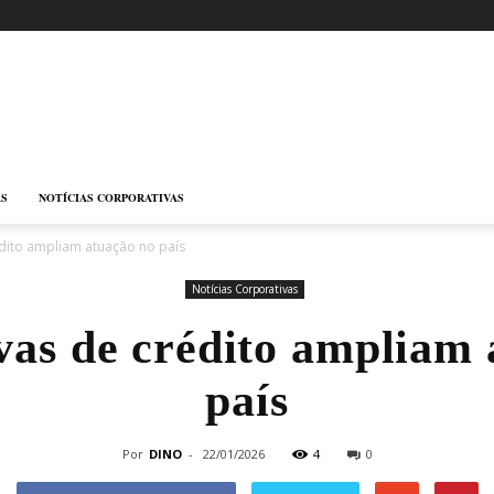
AS
NOTÍCIAS CORPORATIVAS
dito ampliam atuação no país
Notícias Corporativas
vas de crédito ampliam 
país
Por
DINO
-
22/01/2026
4
0