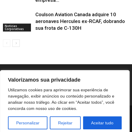
empresa...
Coulson Aviation Canada adquire 10
aeronaves Hercules ex-RCAF, dobrando
Notícias
sua frota de C-130H
Corporativas
Valorizamos sua privacidade
Utilizamos cookies para aprimorar sua experiência de
navegação, exibir anúncios ou conteúdo personalizado e
analisar nosso tráfego. Ao clicar em “Aceitar todos”, você
concorda com nosso uso de cookies.
BOTUCATU
REGIÃO
UNESP / HC
COLUNISTAS
NOTÍCIAS CORPORATIVAS
Personalizar
Rejeitar
Aceitar tudo
© Botucatuonline.com - email: redacao@botucatuonline.com