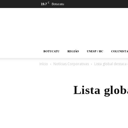
C
19.7
Botucatu
Botucatu
Online
BOTUCATU
REGIÃO
UNESP / HC
COLUNIST
Início
Notícias Corporativas
Lista global destaca
Lista glob