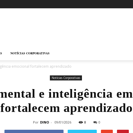
AS
NOTÍCIAS CORPORATIVAS
ligência emocional fortalecem aprendizado
Notícias Corporativas
mental e inteligência em
fortalecem aprendizado
Por
DINO
-
09/01/2026
8
0