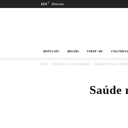
C
23.9
Botucatu
Botucatu
Online
BOTUCATU
REGIÃO
UNESP / HC
COLUNIST
Início
Notícias Corporativas
Saúde mental e inte
Saúde 