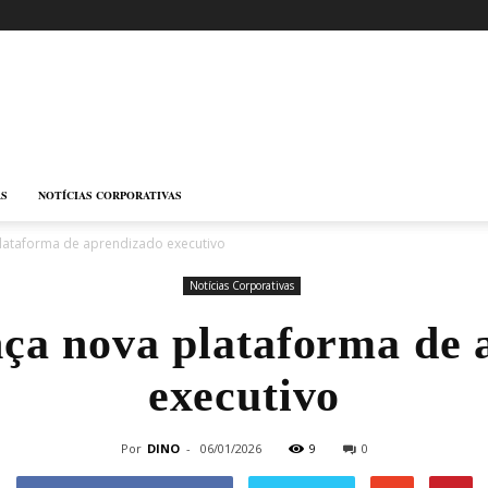
AS
NOTÍCIAS CORPORATIVAS
plataforma de aprendizado executivo
Notícias Corporativas
nça nova plataforma de 
executivo
Por
DINO
-
06/01/2026
9
0