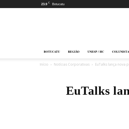
C
23.9
Botucatu
Botucatu
Online
BOTUCATU
REGIÃO
UNESP / HC
COLUNIST
Início
Notícias Corporativas
EuTalks lança nova 
EuTalks la