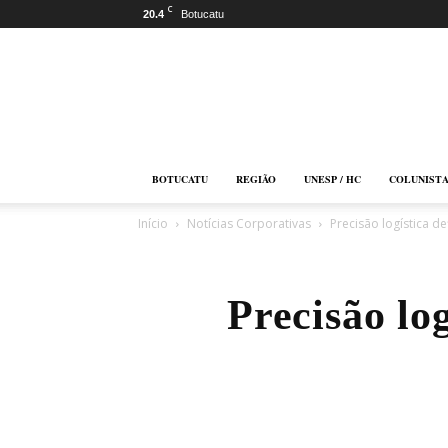
C
20.4
Botucatu
Botucatu
Online
BOTUCATU
REGIÃO
UNESP / HC
COLUNIST
Início
Notícias Corporativas
Precisão logística d
Precisão log