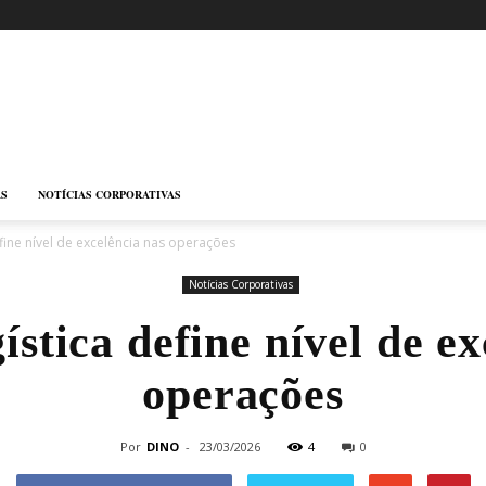
AS
NOTÍCIAS CORPORATIVAS
efine nível de excelência nas operações
Notícias Corporativas
ística define nível de e
operações
Por
DINO
-
23/03/2026
4
0