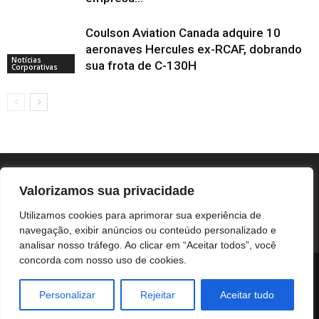
Coulson Aviation Canada adquire 10
aeronaves Hercules ex-RCAF, dobrando
Notícias
sua frota de C-130H
Corporativas
Valorizamos sua privacidade
Utilizamos cookies para aprimorar sua experiência de
navegação, exibir anúncios ou conteúdo personalizado e
analisar nosso tráfego. Ao clicar em “Aceitar todos”, você
concorda com nosso uso de cookies.
BOTUCATU
REGIÃO
UNESP / HC
COLUNISTAS
NOTÍCIAS CORPORATIVAS
Personalizar
Rejeitar
Aceitar tudo
© Botucatuonline.com - email: redacao@botucatuonline.com