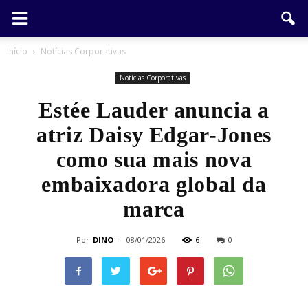
Início
Notícias Corporativas
Notícias Corporativas
Estée Lauder anuncia a
atriz Daisy Edgar-Jones
como sua mais nova
embaixadora global da
marca
Por
DINO
-
08/01/2026
6
0