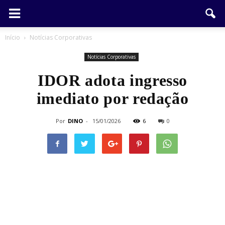
Início
Notícias Corporativas
Notícias Corporativas
IDOR adota ingresso
imediato por redação
Por
DINO
-
15/01/2026
6
0