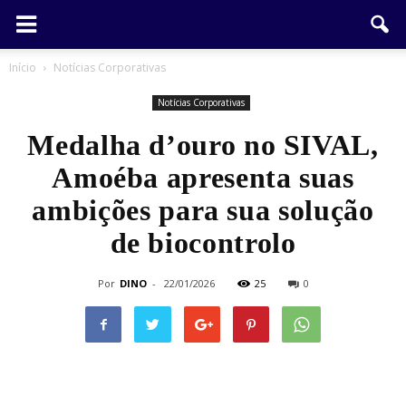
Início
Notícias Corporativas
Notícias Corporativas
Medalha d’ouro no SIVAL,
Amoéba apresenta suas
ambições para sua solução
de biocontrolo
Por
DINO
-
22/01/2026
25
0