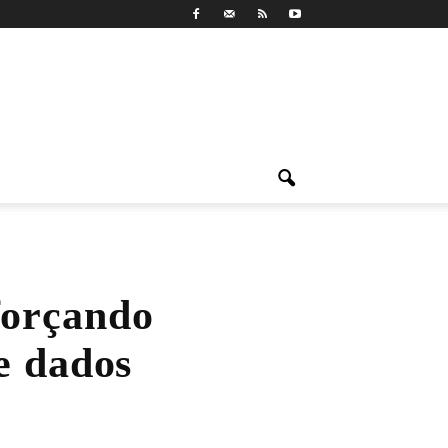
forçando
e dados