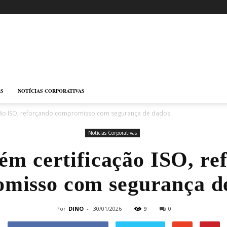
AS
NOTÍCIAS CORPORATIVAS
ação ISO, reforçando compromisso com segurança de dados
Notícias Corporativas
tém certificação ISO, re
misso com segurança d
Por
DINO
-
30/01/2026
9
0