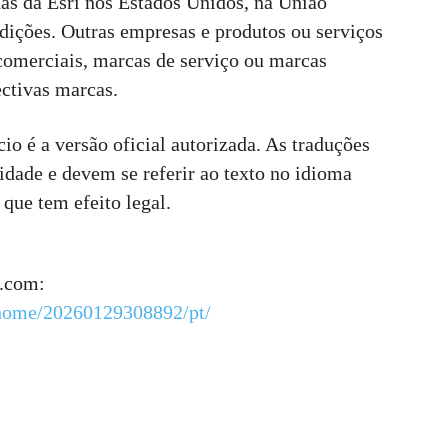
das da Esri nos Estados Unidos, na União
dições. Outras empresas e produtos ou serviços
omerciais, marcas de serviço ou marcas
ectivas marcas.
io é a versão oficial autorizada. As traduções
idade e devem se referir ao texto no idioma
 que tem efeito legal.
e.com:
/home/20260129308892/pt/