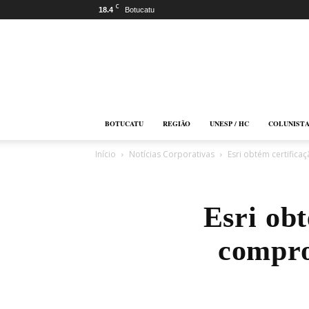
C
18.4
Botucatu
Botucatu
Online
BOTUCATU
REGIÃO
UNESP / HC
COLUNIST
Início
Notícias Corporativas
Esri obtém certific
Esri ob
compro