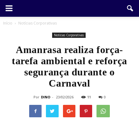
Início
Notícias Corporativas
Notícias Corporativas
Amanrasa realiza força-
tarefa ambiental e reforça
segurança durante o
Carnaval
Por
DINO
-
23/02/2026
11
0