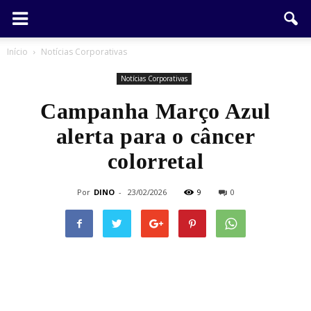
Início
Notícias Corporativas
Notícias Corporativas
Campanha Março Azul
alerta para o câncer
colorretal
Por
DINO
-
23/02/2026
9
0