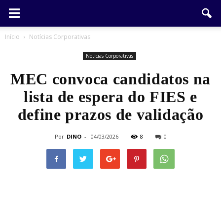
Início
Notícias Corporativas
Notícias Corporativas
MEC convoca candidatos na
lista de espera do FIES e
define prazos de validação
Por
DINO
-
04/03/2026
8
0