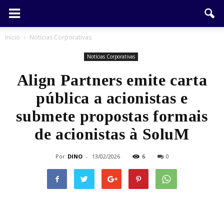
Início
Notícias Corporativas
Notícias Corporativas
Align Partners emite carta
pública a acionistas e
submete propostas formais
de acionistas à SoluM
Por
DINO
-
13/02/2026
6
0