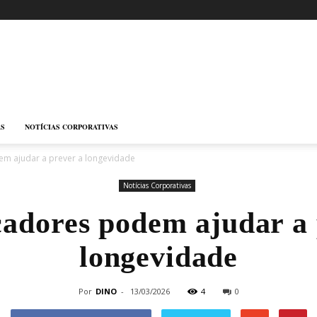
AS
NOTÍCIAS CORPORATIVAS
m ajudar a prever a longevidade
Notícias Corporativas
adores podem ajudar a 
longevidade
Por
DINO
-
13/03/2026
4
0