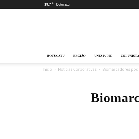
C
19.7
Botucatu
Botucatu
Online
BOTUCATU
REGIÃO
UNESP / HC
COLUNIST
Início
Notícias Corporativas
Biomarcadores pode
Biomarc