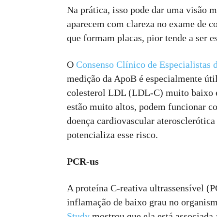
Na prática, isso pode dar uma visão m
aparecem com clareza no exame de col
que formam placas, pior tende a ser es
O
Consenso Clínico de Especialistas 
medição da ApoB é especialmente útil 
colesterol LDL (LDL-C) muito baixo 
estão muito altos, podem funcionar c
doença cardiovascular aterosclerótic
potencializa esse risco.
PCR-us
A proteína C-reativa ultrassensível 
inflamação de baixo grau no organis
Study
mostrou que ela está associada 