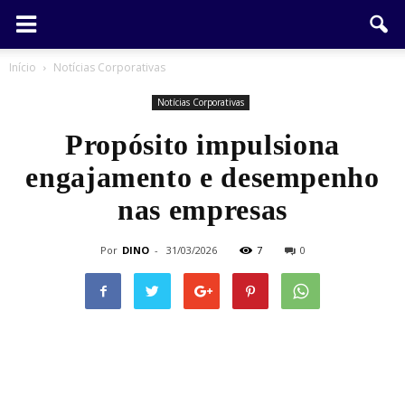
Início
Notícias Corporativas
Notícias Corporativas
Propósito impulsiona
engajamento e desempenho
nas empresas
Por
DINO
-
31/03/2026
7
0