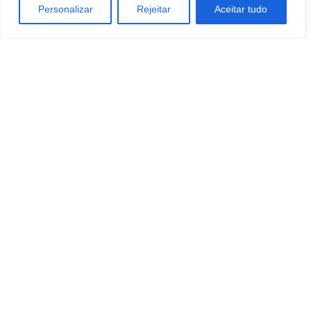
Personalizar
Rejeitar
Aceitar tudo
TAGS
educação
Empreendedorismo
ESTILO DE VIDA
EXECUTIVO
negocios
Artigo anterior
Próximo artigo
CozyCozy lança ferramenta
Construção civil mantém
para comparar preços de
desafios às vésperas da
hospedagem
FEICON