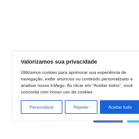
Valorizamos sua privacidade
TAGS
Utilizamos cookies para aprimorar sua experiência de
ARTE
navegação, exibir anúncios ou conteúdo personalizado e
ENTRETENIMENTO
analisar nosso tráfego. Ao clicar em “Aceitar todos”, você
MARKETING
concorda com nosso uso de cookies.
negocios
Tecnologia
Personalizar
Rejeitar
Aceitar tudo
COMPARTILHAR
Facebook