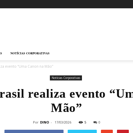
AS
NOTÍCIAS CORPORATIVAS
liza evento “Uma Canon na Mão”
Notícias Corporativas
rasil realiza evento “U
Mão”
Por
DINO
-
17/03/2026
5
0