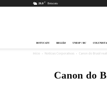
C
26.8
Botucatu
Botucatu
Online
BOTUCATU
REGIÃO
UNESP / HC
COLUNIST
Início
Notícias Corporativas
Canon do Brasil rea
Canon do B