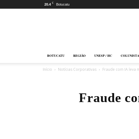
C
20.4
Botucatu
Botucatu
Online
BOTUCATU
REGIÃO
UNESP / HC
COLUNIST
Início
Notícias Corporativas
Fraude com IA leva 
Fraude co