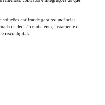
rramentas, contratos e integrações do que
e soluções antifraude gera redundâncias
tomada de decisão mais lenta, justamente o
e risco digital.