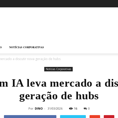
AS
NOTÍCIAS CORPORATIVAS
mercado a discutir nova geração de hubs
Notícias Corporativas
m IA leva mercado a dis
geração de hubs
Por
DINO
-
31/03/2026
16
0