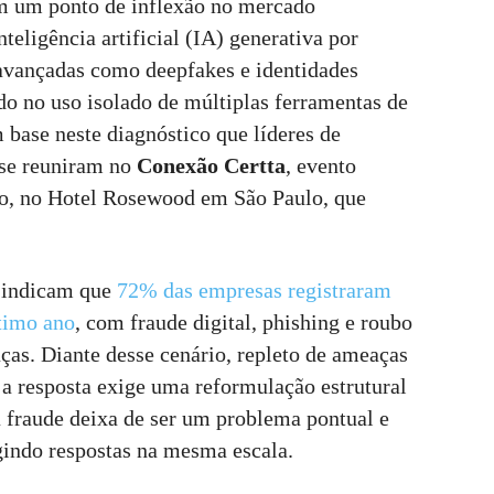
am um ponto de inflexão no mercado
teligência artificial (IA) generativa por
 avançadas como deepfakes e identidades
ado no uso isolado de múltiplas ferramentas de
 base neste diagnóstico que líderes de
o se reuniram no
Conexão Certta
, evento
ço, no Hotel Rosewood em São Paulo, que
 indicam que
72% das empresas registraram
ltimo ano
, com fraude digital, phishing e roubo
aças. Diante desse cenário, repleto de ameaças
 a resposta exige uma reformulação estrutural
a fraude deixa de ser um problema pontual e
gindo respostas na mesma escala.