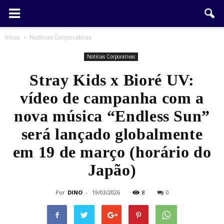
Início
Notícias Corporativas
Notícias Corporativas
Stray Kids x Bioré UV:
vídeo de campanha com a
nova música “Endless Sun”
será lançado globalmente
em 19 de março (horário do
Japão)
Por
DINO
-
19/03/2026
8
0