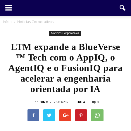
Início
Notícias Corporativas
Notícias Corporativas
LTM expande a BlueVerse
™ Tech com o AppIQ, o
AgentIQ e o FusionIQ para
acelerar a engenharia
orientada por IA
Por
DINO
-
23/03/2026
4
0