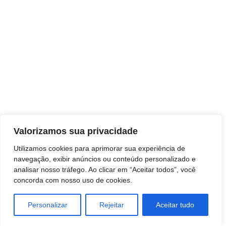
TAGS
Valorizamos sua privacidade
ARTE
ATACADO E VAREJO
Utilizamos cookies para aprimorar sua experiência de
ESTILO DE VIDA
navegação, exibir anúncios ou conteúdo personalizado e
analisar nosso tráfego. Ao clicar em “Aceitar todos”, você
negocios
concorda com nosso uso de cookies.
SAÚDE E BEM-ESTAR
Tecnologia
Personalizar
Rejeitar
Aceitar tudo