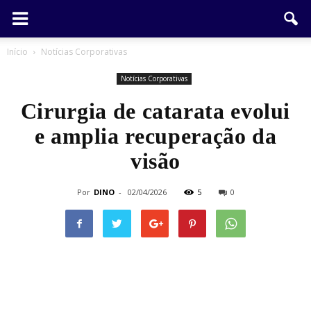
Início
Notícias Corporativas
Notícias Corporativas
Cirurgia de catarata evolui
e amplia recuperação da
visão
Por
DINO
-
02/04/2026
5
0