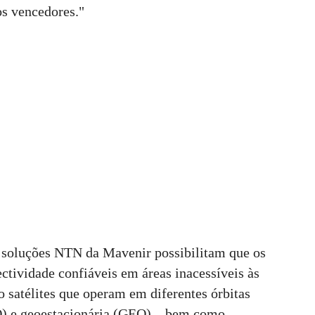
os vencedores."
 soluções NTN da Mavenir possibilitam que os
ctividade confiáveis em áreas inacessíveis às
do satélites que operam em diferentes órbitas
O) e geoestacionária (GEO) – bem como