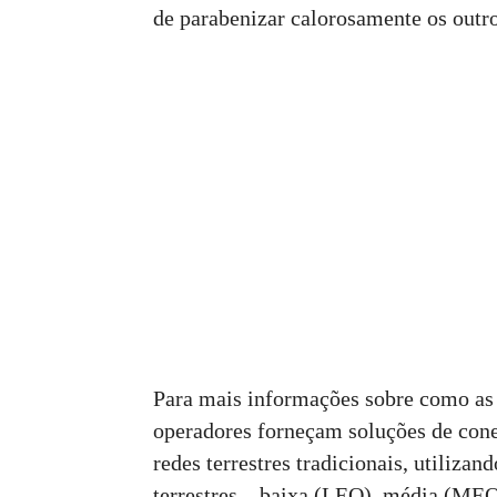
de parabenizar calorosamente os outr
Para mais informações sobre como as
operadores forneçam soluções de cone
redes terrestres tradicionais, utilizan
terrestres – baixa (LEO), média (ME