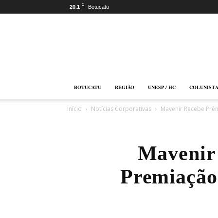
C
20.1
Botucatu
Botucatu
Online
BOTUCATU
REGIÃO
UNESP / HC
COLUNIST
Início
Notícias Corporativas
Mavenir Recebe Prêm
Mavenir 
Premiação 