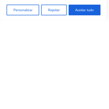
Personalizar
Rejeitar
Aceitar tudo
TAGS
ENTRETENIMENTO
ESTILO DE VIDA
Tecnologia
Artigo anterior
Próximo artigo
Rotina e medicação exigem
VIVA Inteligência Educacional