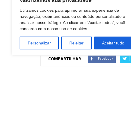
Valorizamos sua privacidade
TAGS
Utilizamos cookies para aprimorar sua experiência de
navegação, exibir anúncios ou conteúdo personalizado e
MARKETING
analisar nosso tráfego. Ao clicar em “Aceitar todos”, você
negocios
concorda com nosso uso de cookies.
RELAÇÕES COM INVESTIDORES
STARTUPS
Personalizar
Rejeitar
Aceitar tudo
Tecnologia
COMPARTILHAR
Facebook
Artigo anterior
Wizard by Pearson consolida inglês no esporte
DINO