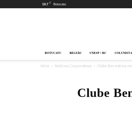
C
19.7
Botucatu
Botucatu
Online
BOTUCATU
REGIÃO
UNESP / HC
COLUNIST
Início
Notícias Corporativas
Clube Ben estreia n
Clube Ben