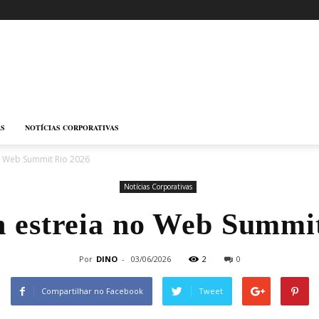
AS
NOTÍCIAS CORPORATIVAS
o Web Summit Rio 2026
Notícias Corporativas
 estreia no Web Summi
Por
DINO
-
03/06/2026
2
0
Compartilhar no Facebook
Tweet