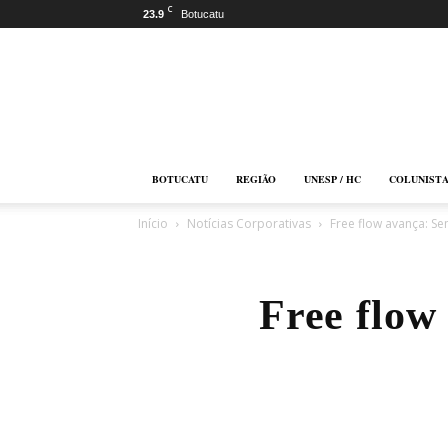
C
23.9
Botucatu
Botucatu
Online
BOTUCATU
REGIÃO
UNESP / HC
COLUNIST
Início
Notícias Corporativas
Free flow avança: S
Free flow