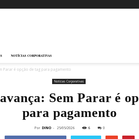
AS
NOTÍCIAS CORPORATIVAS
em Parar é opção de tag para pagamento
Notícias Corporativas
 avança: Sem Parar é op
para pagamento
Por
DINO
-
25/05/2026
6
0