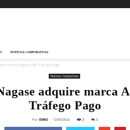
AS
NOTÍCIAS CORPORATIVAS
uire marca Agência de Tráfego Pago
Notícias Corporativas
Nagase adquire marca A
Tráfego Pago
Por
DINO
-
12/05/2026
2
0