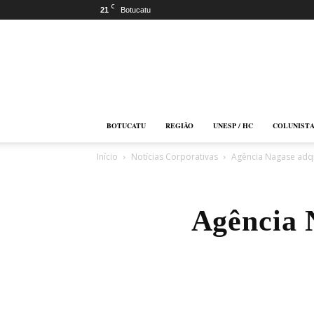
C
21
Botucatu
Botucatu
Online
BOTUCATU
REGIÃO
UNESP / HC
COLUNIST
Início
Notícias Corporativas
Agência Nagase adq
Agência 