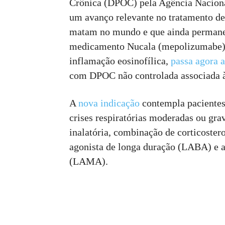
Crônica (DPOC) pela Agência Nacional
um avanço relevante no tratamento de
matam no mundo e que ainda permane
medicamento Nucala (mepolizumabe), 
inflamação eosinofílica,
passa agora a
com DPOC não controlada associada à
A
nova indicação
contempla paciente
crises respiratórias moderadas ou gr
inalatória, combinação de corticostero
agonista de longa duração (LABA) e a
(LAMA).