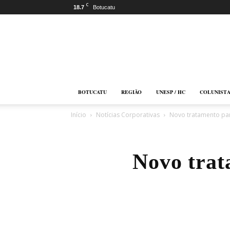
C
18.7
Botucatu
Botucatu
Online
BOTUCATU
REGIÃO
UNESP / HC
COLUNIST
Início
Notícias Corporativas
Novo tratamento pa
Novo tra