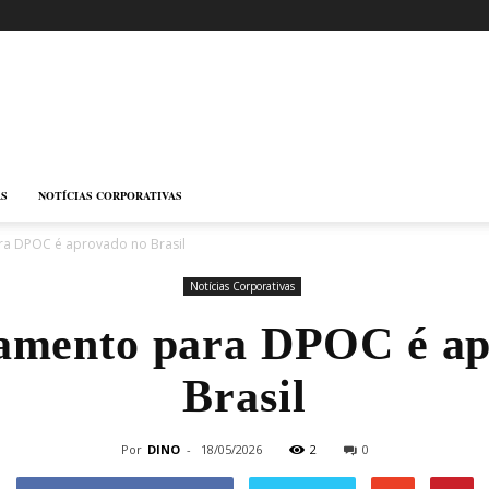
AS
NOTÍCIAS CORPORATIVAS
ra DPOC é aprovado no Brasil
Notícias Corporativas
tamento para DPOC é ap
Brasil
Por
DINO
-
18/05/2026
2
0