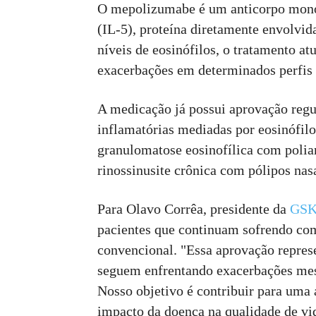
O mepolizumabe é um anticorpo monoc
(IL-5), proteína diretamente envolvida
níveis de eosinófilos, o tratamento a
exacerbações em determinados perfis 
A medicação já possui aprovação regul
inflamatórias mediadas por eosinófilo
granulomatose eosinofílica com polia
rinossinusite crônica com pólipos nasa
Para Olavo Corrêa, presidente da
GSK
pacientes que continuam sofrendo com 
convencional. "Essa aprovação repres
seguem enfrentando exacerbações mes
Nosso objetivo é contribuir para uma
impacto da doença na qualidade de vi