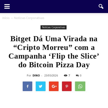
Início
Notícias Corporativas
Notícias Corporativas
Bitget Dá Uma Virada na
“Cripto Morreu” com a
Campanha ‘Flip the Slice’
do Bitcoin Pizza Day
Por
DINO
-
23/05/2026
7
0