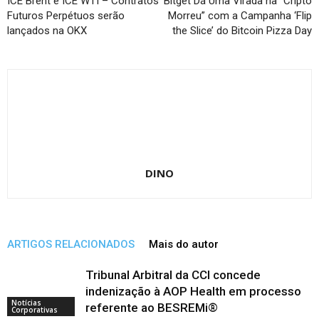
ICE Brent e ICE WTI – Contratos
Bitget Dá Uma Virada na “Cripto
Futuros Perpétuos serão
Morreu” com a Campanha ‘Flip
lançados na OKX
the Slice’ do Bitcoin Pizza Day
DINO
ARTIGOS RELACIONADOS
Mais do autor
Tribunal Arbitral da CCI concede
indenização à AOP Health em processo
Notícias
referente ao BESREMi®
Corporativas