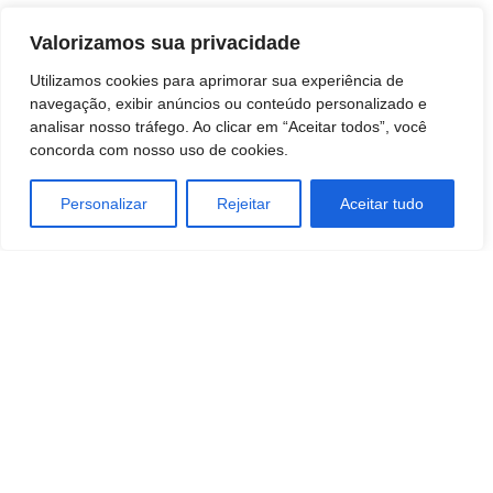
Valorizamos sua privacidade
Utilizamos cookies para aprimorar sua experiência de
navegação, exibir anúncios ou conteúdo personalizado e
analisar nosso tráfego. Ao clicar em “Aceitar todos”, você
concorda com nosso uso de cookies.
Personalizar
Rejeitar
Aceitar tudo
TAGS
ATACADO E VAREJO
MARKETING
MÍDIA
negocios
SAÚDE E BEM-ESTAR