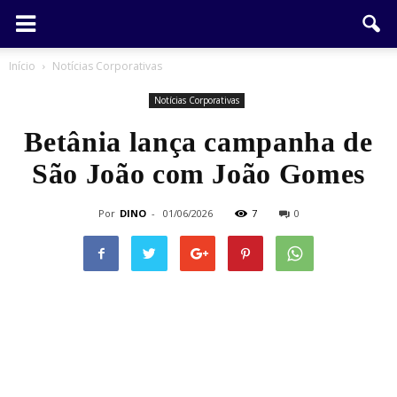
Início
Notícias Corporativas
Notícias Corporativas
Betânia lança campanha de
São João com João Gomes
Por
DINO
-
01/06/2026
7
0