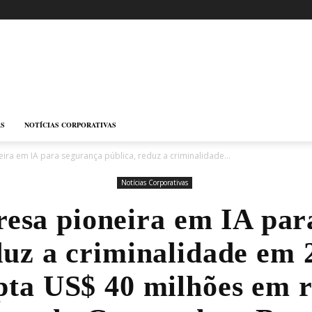
AS
NOTÍCIAS CORPORATIVAS
ira em IA para segurança pública, reduz a criminalidade...
Notícias Corporativas
resa pioneira em IA par
duz a criminalidade em
pta US$ 40 milhões em 