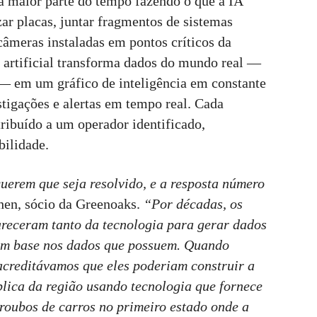
a maior parte do tempo fazendo o que a IA
zar placas, juntar fragmentos de sistemas
câmeras instaladas em pontos críticos da
artificial transforma dados do mundo real —
s — em um gráfico de inteligência em constante
stigações e alertas em tempo real. Cada
tribuído a um operador identificado,
bilidade.
querem que seja resolvido, e a resposta número
en, sócio da Greenoaks.
“Por décadas, os
areceram tanto da tecnologia para gerar dados
com base nos dados que possuem. Quando
acreditávamos que eles poderiam construir a
lica da região usando tecnologia que fornece
 roubos de carros no primeiro estado onde a