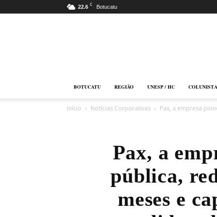
C
22.6
Botucatu
Botucatu
Online
BOTUCATU
REGIÃO
UNESP / HC
COLUNIST
Início
Notícias Corporativas
Pax, a empresa pione
Pax, a emp
pública, re
meses e ca