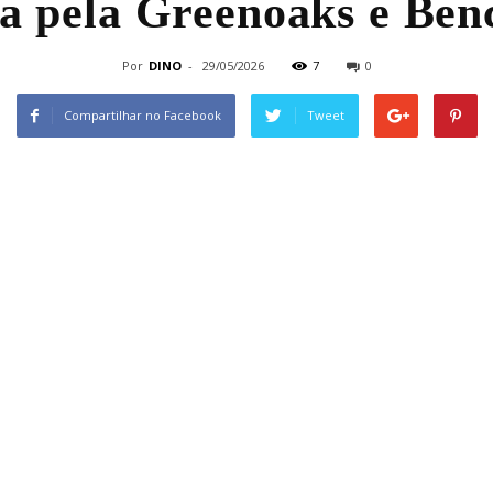
da pela Greenoaks e Be
Por
DINO
-
29/05/2026
7
0
Compartilhar no Facebook
Tweet