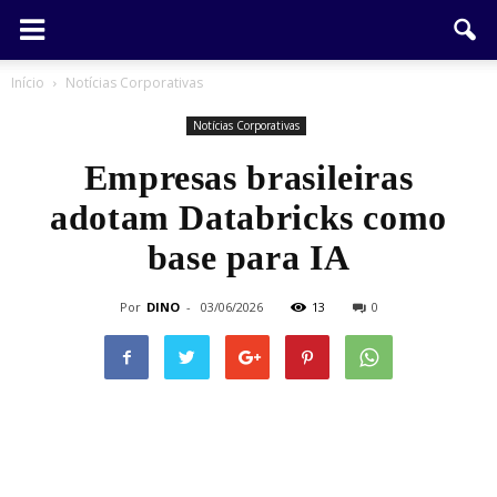
Início
Notícias Corporativas
Notícias Corporativas
Empresas brasileiras
adotam Databricks como
base para IA
Por
DINO
-
03/06/2026
13
0