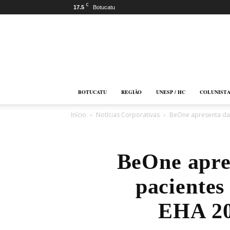
C
17.5
Botucatu
Botucatu
Online
BOTUCATU
REGIÃO
UNESP / HC
COLUNIST
Início
Notícias Corporativas
BeOne apresenta dad
BeOne apres
pacientes
EHA 202