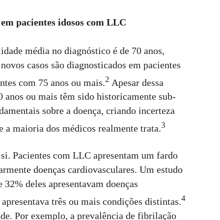
s em pacientes idosos com LLC
idade média no diagnóstico é de 70 anos,
ovos casos são diagnosticados em pacientes
2
ntes com 75 anos ou mais.
Apesar dessa
0 anos ou mais têm sido historicamente sub-
damentais sobre a doença, criando incerteza
3
e a maioria dos médicos realmente trata.
 si. Pacientes com LLC apresentam um fardo
larmente doenças cardiovasculares. Um estudo
e 32% deles apresentavam doenças
4
 apresentava três ou mais condições distintas.
ade. Por exemplo, a prevalência de fibrilação