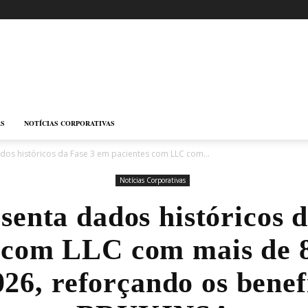
AS
NOTÍCIAS CORPORATIVAS
os históricos da Fase 3 em pacientes com LLC com...
Notícias Corporativas
enta dados históricos 
 com LLC com mais de 
6, reforçando os benef