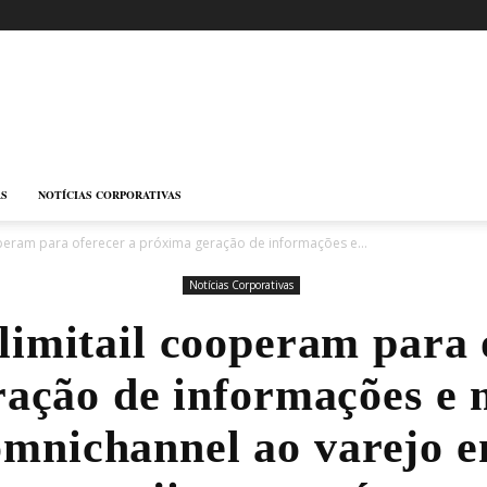
AS
NOTÍCIAS CORPORATIVAS
operam para oferecer a próxima geração de informações e...
Notícias Corporativas
imitail cooperam para 
ação de informações e
omnichannel ao varejo e