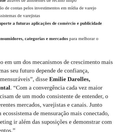
ade
através de ambientes de recinto limpo
ão de contas pelos investimentos em mídia de varejo
sistemas de varejistas
porte a futuras aplicações de comércio e publicidade
nsumidores, categorias e mercados
para melhorar o
ndo em um dos mecanismos de crescimento mais
 mas seu futuro depende de confiança,
 mensuráveis”, disse
Emilie Darolles,
ntal
. “Com a convergência cada vez maior
ecisam de um modo consistente de entender, o
entes mercados, varejistas e canais. Junto
m ecossistema de mensuração mais conectado,
keting ir além das suposições e demonstrar com
entos.”