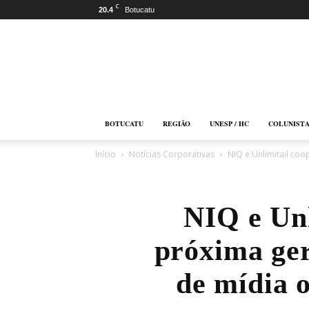
C
20.4
Botucatu
Botucatu
Online
BOTUCATU
REGIÃO
UNESP / HC
COLUNIST
Início
Notícias Corporativas
NIQ e Unlimitail co
NIQ e Unl
próxima ger
de mídia 