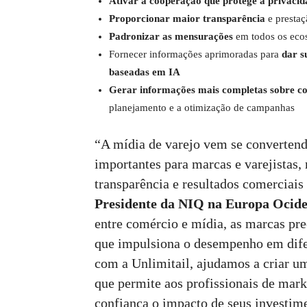
Ativar a cooperação que protege a privacid
Proporcionar maior transparência
e prestaç
Padronizar as mensurações
em todos os ecos
Fornecer informações aprimoradas para
dar su
baseadas em IA
Gerar informações mais completas sobre co
planejamento e a otimização de campanhas
“A mídia de varejo vem se converte
importantes para marcas e varejistas,
transparência e resultados comerciais
Presidente da NIQ na Europa Ocide
entre comércio e mídia, as marcas pr
que impulsiona o desempenho em difer
com a Unlimitail, ajudamos a criar u
que permite aos profissionais de mar
confiança o impacto de seus investim