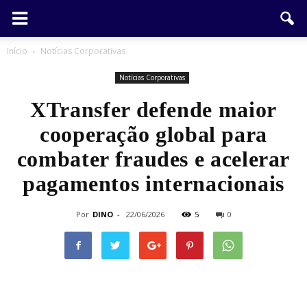
Início
Notícias Corporativas
Notícias Corporativas
XTransfer defende maior
cooperação global para
combater fraudes e acelerar
pagamentos internacionais
Por
DINO
-
22/06/2026
5
0