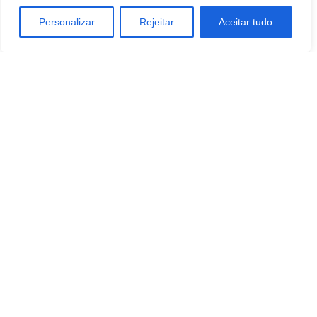
Personalizar
Rejeitar
Aceitar tudo
Artigo anterior
Próximo artigo
XTransfer defende maior
A NIQ amplia os públicos do
cooperação global para
GeoPurchase globalmente,
combater fraudes e acelerar
criando oportunidades de
pagamentos internacionais
crescimento para profissionais
de marketing na Polônia,
Bélgica, México e Indonésia