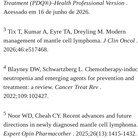
Treatment (PDQ®)–Health Professional Version
.
Acessado em 16 de junho de 2026.
3
Tix T, Kumar A, Eyre TA, Dreyling M. Modern
management of mantle cell lymphoma.
J Clin Oncol
.
2026;46:e517468.
4
Blayney DW, Schwartzberg L. Chemotherapy‑induc
neutropenia and emerging agents for prevention and
treatment: a review.
Cancer Treat Rev
.
2022;109:102427.
5
Noor WD, Cheah CY. Recent advances and future
directions in newly diagnosed mantle cell lymphoma.
Expert Opin Pharmacother
. 2025;26(13):1415-1432.