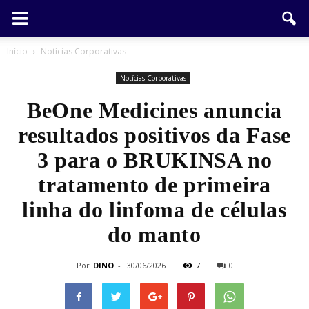
Início
Notícias Corporativas
Notícias Corporativas
BeOne Medicines anuncia
resultados positivos da Fase
3 para o BRUKINSA no
tratamento de primeira
linha do linfoma de células
do manto
Por
DINO
-
30/06/2026
7
0