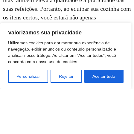
mas também eleva a qualidade e a praticidade das
suas refeições. Portanto, ao equipar sua cozinha com
os itens certos, você estará não apenas
economizando tempo, mas também transformando a
Valorizamos sua privacidade
experiência culinária em algo mais eficiente,
prazeroso e gratificante.
Utilizamos cookies para aprimorar sua experiência de
navegação, exibir anúncios ou conteúdo personalizado e
analisar nosso tráfego. Ao clicar em “Aceitar todos”, você
concorda com nosso uso de cookies.
Personalizar
Rejeitar
Aceitar tudo