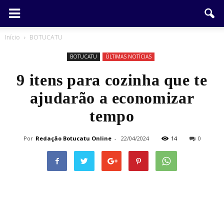
Início
BOTUCATU
BOTUCATU
ÚLTIMAS NOTÍCIAS
9 itens para cozinha que te
ajudarão a economizar
tempo
Por
Redação Botucatu Online
-
22/04/2024
14
0