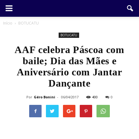
Início
BOTUCATU
BOTUCATU
AAF celebra Páscoa com
baile; Dia das Mães e
Aniversário com Jantar
Dançante
Por
Géro Bonini
-
06/04/2017
400
0