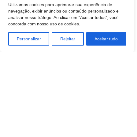
Utilizamos cookies para aprimorar sua experiência de
Fonte: G1
– Foto: Gabriel Pelosi/TV TEM
navegação, exibir anúncios ou conteúdo personalizado e
analisar nosso tráfego. Ao clicar em “Aceitar todos”, você
concorda com nosso uso de cookies.
Personalizar
Rejeitar
Aceitar tudo