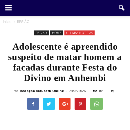
Início
REGIÃO
REGIÃO
HOME
ÚLTIMAS NOTÍCIAS
Adolescente é apreendido
suspeito de matar homem a
facadas durante Festa do
Divino em Anhembi
Por
Redação Botucatu Online
-
24/05/2026
163
0