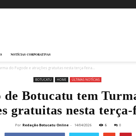
AS
NOTÍCIAS CORPORATIVAS
rma do Pagode e atrações gratuitas nesta terça-feira...
BOTUCATU
HOME
ÚLTIMAS NOTÍCIAS
o de Botucatu tem Turm
s gratuitas nesta terça-
Por
Redação Botucatu Online
-
14/04/2026
6
0