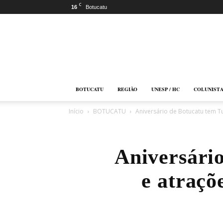
C
16
Botucatu
Botucatu
Online
BOTUCATU
REGIÃO
UNESP / HC
COLUNIST
Início
BOTUCATU
Aniversário de Botucatu tem Tu
Aniversári
e atraçõe