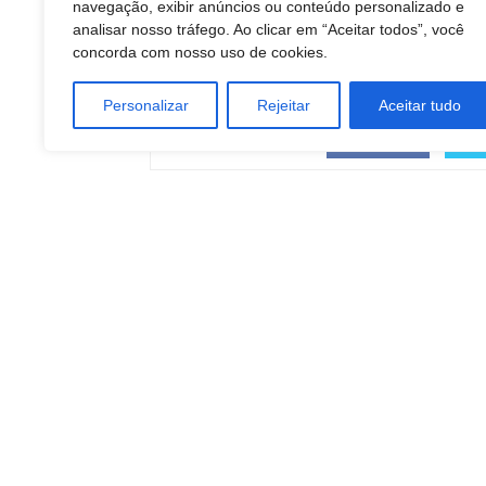
navegação, exibir anúncios ou conteúdo personalizado e
analisar nosso tráfego. Ao clicar em “Aceitar todos”, você
concorda com nosso uso de cookies.
Personalizar
Rejeitar
Aceitar tudo
COMPARTILHAR
Facebook
Artigo anterior
Botucatu: Posto de Saúde do Santa Maria tem
novo telefone de atendimento
Redação Botucatu Onl
https://www.botucatuonline.com