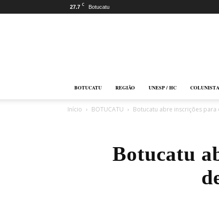
C
27.7
Botucatu
Botucatu
Online
BOTUCATU
REGIÃO
UNESP / HC
COLUNIST
Início
BOTUCATU
Botucatu abre inscrições para
Botucatu ab
d