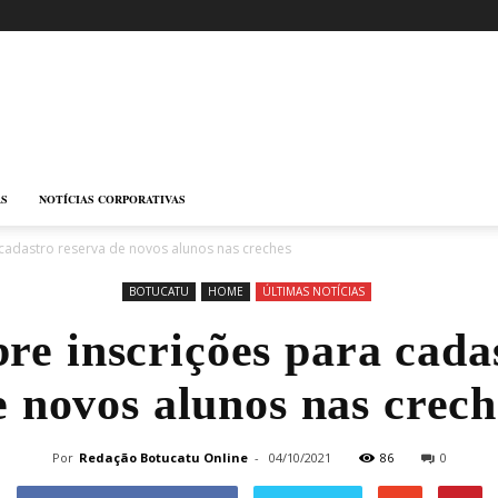
AS
NOTÍCIAS CORPORATIVAS
 cadastro reserva de novos alunos nas creches
BOTUCATU
HOME
ÚLTIMAS NOTÍCIAS
re inscrições para cada
e novos alunos nas crech
Por
Redação Botucatu Online
-
04/10/2021
86
0