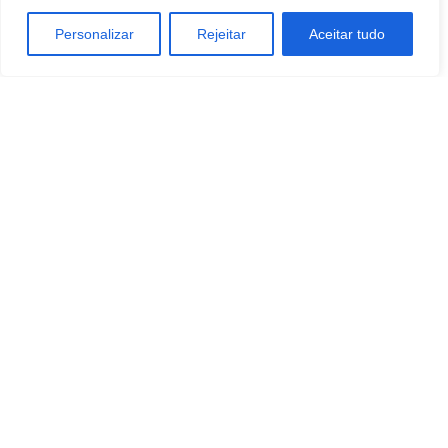
Personalizar
Rejeitar
Aceitar tudo
Artigo anterior
Próximo artigo
Botucatu: Univesp realiza aula
Botucatu registra recorde no
inaugural dos novos cursos à
crescimento do turismo
distância do segundo semestre