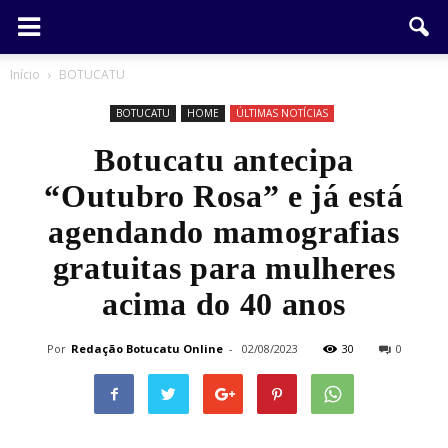
Início
BOTUCATU
BOTUCATU
HOME
ÚLTIMAS NOTÍCIAS
Botucatu antecipa
“Outubro Rosa” e já está
agendando mamografias
gratuitas para mulheres
acima do 40 anos
Por
Redação Botucatu Online
-
02/08/2023
30
0