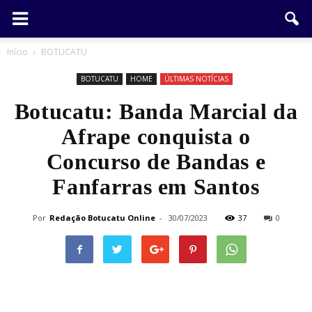
Início
BOTUCATU
BOTUCATU
HOME
ÚLTIMAS NOTÍCIAS
Botucatu: Banda Marcial da
Afrape conquista o
Concurso de Bandas e
Fanfarras em Santos
Por
Redação Botucatu Online
-
30/07/2023
37
0